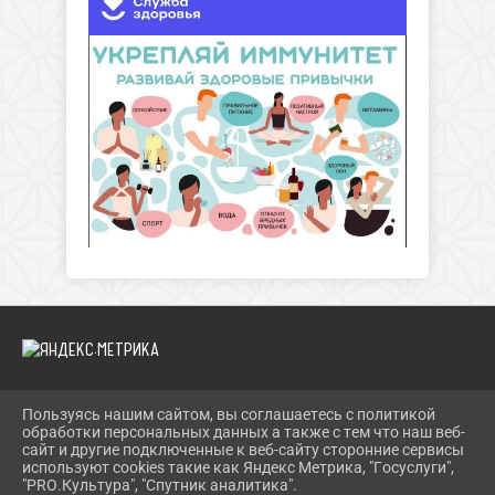
Пользуясь нашим сайтом, вы соглашаетесь с политикой
2026 Г. KURUMOCH-CK.RU
обработки персональных данных а также с тем что наш веб-
ВХОД
сайт и другие подключенные к веб-сайту сторонние сервисы
КАРТА САЙТА
используют cookies такие как Яндекс Метрика, "Госуслуги",
ПОЛИТИКА ОБРАБОТКИ ПЕРСОНАЛЬНЫХ ДАННЫХ
"PRO.Культура", "Спутник аналитика".