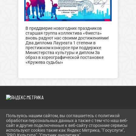
В преддверие новогодних праздников
старшая группа коллектива «Фиеста»
вновь радуют нас своими достижениями!
Два диплома Лауреата 1 степени в
престижном конкурсе при поддержке
Министерства культуры и диплом За
образ в хореографической постановке
«Кружева судьбы»
Пользуясь нашим сайтом, вы соглашаетесь с политикой
2026 Г. KURUMOCH-CK.RU
обработки персональных данных а также с тем что наш веб-
ВХОД
сайт и другие подключенные к веб-сайту сторонние сервисы
КАРТА САЙТА
используют cookies такие как Яндекс Метрика, "Госуслуги",
ПОЛИТИКА ОБРАБОТКИ ПЕРСОНАЛЬНЫХ ДАННЫХ
"PRO.Культура", "Спутник аналитика".