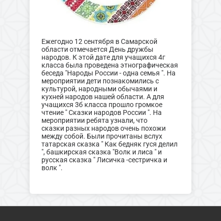
Ежегодно 12 сентября в Самарской
области отмечается День дружбы
народов. К этой дате для учащихся 4г
класса была проведена этнографическая
беседа "Народы России - одна семья ". На
мероприятии дети познакомились с
культурой, народными обычаями и
кухней народов нашей области. А для
учащихся 3б класса прошло громкое
чтение " Сказки народов России ". На
мероприятии ребята узнали, что
сказки разных народов очень похожи
между собой. Были прочитаны вслух
татарская сказка " Как бедняк гуся делил
", башкирская сказка "Волк и лиса " и
русская сказка " Лисичка -сестричка и
волк ".