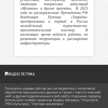
Академию творческих индустрий
«Меганом» и другие проекты. В 2023
году по распоряжению Президента РФ
Владимира Путина «Таврида»
преобразована в первый в России
молодёжный туристическо-
просветительский кластер. В
настоящее время ведутся работы по
развитию территории и расширению
инфраструктуры.
Пользуясь нашим сайтом, вы соглашаетесь с политикой
2026 Г. KURUMOCH-CK.RU
обработки персональных данных а также с тем что наш веб-
ВХОД
сайт и другие подключенные к веб-сайту сторонние сервисы
КАРТА САЙТА
используют cookies такие как Яндекс Метрика, "Госуслуги",
ПОЛИТИКА ОБРАБОТКИ ПЕРСОНАЛЬНЫХ ДАННЫХ
"PRO.Культура", "Спутник аналитика".