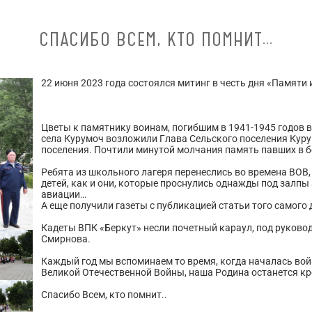
СПАСИБО ВСЕМ, КТО ПОМНИТ…
22 июня 2023 года состоялся митинг в честь дня «Памяти 
Цветы к памятнику воинам, погибшим в 1941-1945 годов 
села Курумоч возложили Глава Сельского поселения Куру
поселения. Почтили минутой молчания память павших в б
Ребята из школьного лагеря перенеслись во времена ВОВ
детей, как и они, которые проснулись однажды под залпы
авиации…
А еще получили газеты с публикацией статьи того самого д
Кадеты ВПК «Беркут» несли почетный караул, под руков
Смирнова.
Каждый год мы вспоминаем то время, когда началась вой
Великой Отечественной Войны, наша Родина останется кр
Спасибо Всем, кто помнит..