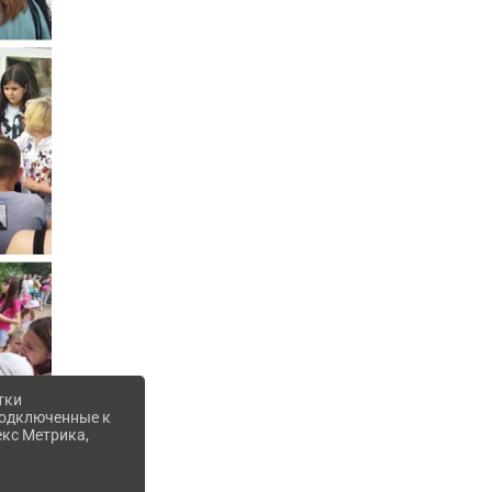
тки
 подключенные к
екс Метрика,