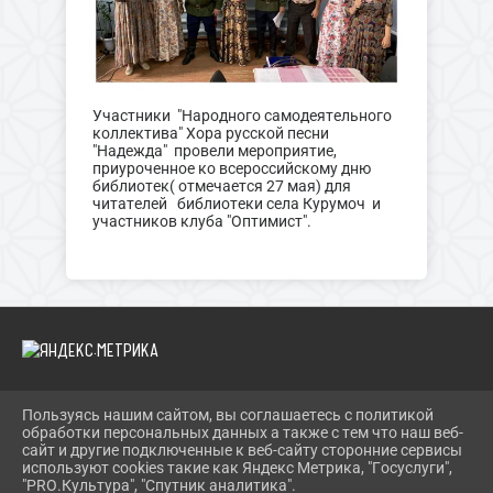
Участники "Народного самодеятельного
коллектива" Хора русской песни
"Надежда" провели мероприятие,
приуроченное ко всероссийскому дню
библиотек( отмечается 27 мая) для
читателей библиотеки села Курумоч и
участников клуба "Оптимист".
Пользуясь нашим сайтом, вы соглашаетесь с политикой
2026 Г. KURUMOCH-CK.RU
обработки персональных данных а также с тем что наш веб-
ВХОД
сайт и другие подключенные к веб-сайту сторонние сервисы
КАРТА САЙТА
используют cookies такие как Яндекс Метрика, "Госуслуги",
ПОЛИТИКА ОБРАБОТКИ ПЕРСОНАЛЬНЫХ ДАННЫХ
"PRO.Культура", "Спутник аналитика".