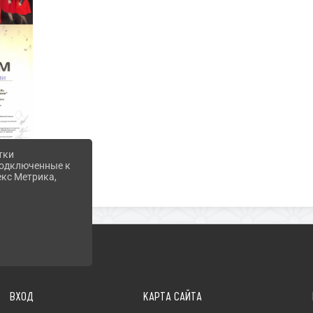
тки
 подключенные к
екс Метрика,
ВХОД
КАРТА САЙТА