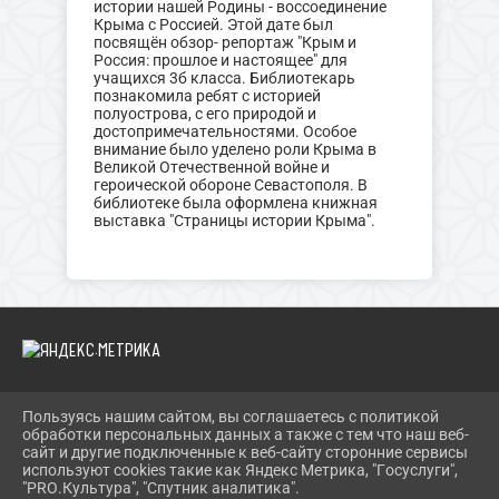
истории нашей Родины - воссоединение
Крыма с Россией. Этой дате был
посвящён обзор- репортаж "Крым и
Россия: прошлое и настоящее" для
учащихся 3б класса. Библиотекарь
познакомила ребят с историей
полуострова, с его природой и
достопримечательностями. Особое
внимание было уделено роли Крыма в
Великой Отечественной войне и
героической обороне Севастополя. В
библиотеке была оформлена книжная
выставка "Страницы истории Крыма".
Пользуясь нашим сайтом, вы соглашаетесь с политикой
2026 Г. KURUMOCH-CK.RU
обработки персональных данных а также с тем что наш веб-
ВХОД
сайт и другие подключенные к веб-сайту сторонние сервисы
КАРТА САЙТА
используют cookies такие как Яндекс Метрика, "Госуслуги",
ПОЛИТИКА ОБРАБОТКИ ПЕРСОНАЛЬНЫХ ДАННЫХ
"PRO.Культура", "Спутник аналитика".