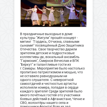
В праздничные выходные в доме
культуры "Жигули" прошёл концерт -
митинг "Гордись, Отчизна, славными
сынами!" посвящённый Дню Защитника
Отечества. Свое творчество дарили
зрителям детские и подростковые
коллективы дк, вокальный ансамбль
"Гармония", Смирнов Вячеслав и ВПК
"Беркут" и талантливые гости из
г.Самары. Мероприятие было настолько
пропитано патриотизмом и мощью, что
не оставило равнодушным ни
одного слушателя. С невероятной
самоотдачей и честностью артисты
исполняли номера, попадая в сердце
каждого зрителя! Среди зрителей было
много почётных гостей-это участники
боевых действий в Афганистане, Чечне и
СВО, волонтёры нашего села и
помощники фронта! Всех их зал