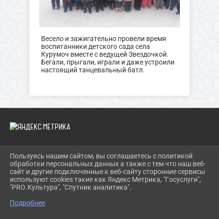
Весело и зажигательно провели время
воспитанники детского сада села
Курумоч вместе с ведущей Звездочкой.
Бегали, прыгали, играли и даже устроили
настоящий танцевальный батл.
Пользуясь нашим сайтом, вы соглашаетесь с политикой
2026 Г. KURUMOCH-CK.RU
обработки персональных данных а также с тем что наш веб-
ВХОД
сайт и другие подключенные к веб-сайту сторонние сервисы
КАРТА САЙТА
используют cookies такие как Яндекс Метрика, "Госуслуги",
ПОЛИТИКА ОБРАБОТКИ ПЕРСОНАЛЬНЫХ ДАННЫХ
"PRO.Культура", "Спутник аналитика".
Подробнее
СДЕЛАНО НА KUBCMS
РАЗРАБОТКА И ПОДДЕРЖКА