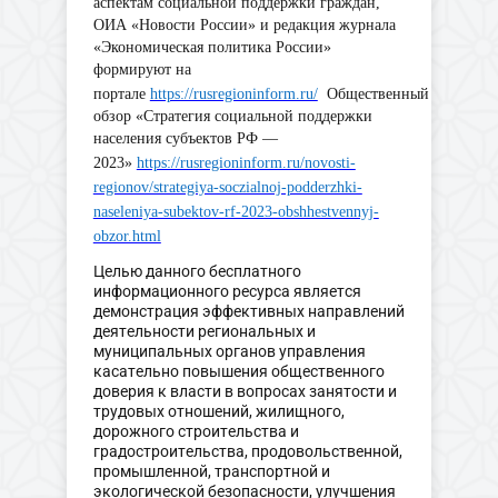
аспектам социальной поддержки граждан,
ОИА «Новости России» и редакция журнала
«Экономическая политика России»
формируют на
портале
https://rusregioninform.ru/
Общественный
обзор «Стратегия социальной поддержки
населения субъектов РФ —
2023»
https://rusregioninform.ru/novosti-
regionov/strategiya-soczialnoj-podderzhki-
naseleniya-subektov-rf-2023-obshhestvennyj-
obzor.html
Целью данного бесплатного
информационного ресурса является
демонстрация эффективных направлений
деятельности региональных и
муниципальных органов управления
касательно повышения общественного
доверия к власти в вопросах занятости и
трудовых отношений, жилищного,
дорожного строительства и
градостроительства, продовольственной,
промышленной, транспортной и
экологической безопасности, улучшения