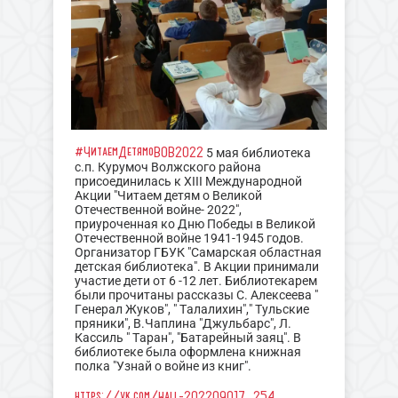
#ЧитаемДетямоВОВ2022
5 мая библиотека
с.п. Курумоч Волжского района
присоединилась к XIII Международной
Акции "Читаем детям о Великой
Отечественной войне- 2022",
приуроченная ко Дню Победы в Великой
Отечественной войне 1941-1945 годов.
Организатор ГБУК "Самарская областная
детская библиотека". В Акции принимали
участие дети от 6 -12 лет. Библиотекарем
были прочитаны рассказы С. Алексеева "
Генерал Жуков", " Талалихин"," Тульские
пряники", В.Чаплина "Джульбарс", Л.
Кассиль " Таран", "Батарейный заяц". В
библиотеке была оформлена книжная
полка "Узнай о войне из книг".
https://vk.com/wall-202209017_254